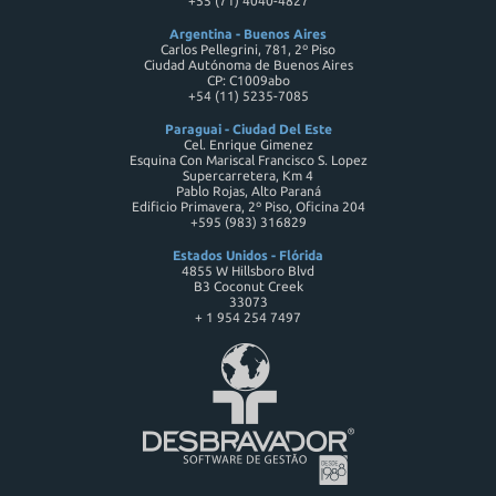
+55 (71) 4040-4827
Argentina - Buenos Aires
Carlos Pellegrini, 781, 2º Piso
Ciudad Autónoma de Buenos Aires
CP: C1009abo
+54 (11) 5235-7085
Paraguai - Ciudad Del Este
Cel. Enrique Gimenez
Esquina Con Mariscal Francisco S. Lopez
Supercarretera, Km 4
Pablo Rojas, Alto Paraná
Edificio Primavera, 2º Piso, Oficina 204
+595 (983) 316829
Estados Unidos - Flórida
4855 W Hillsboro Blvd
B3 Coconut Creek
33073
+ 1 954 254 7497