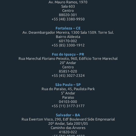
Av. Mauro Ramos, 1970
Sala 603
Centro
88020-301
+55 (48) 3380-9950
Fortaleza – CE
Av. Desembargador Moreira, 1300 Sala 1509. Torre Sul.
Bairro Aldeota
60170-002
+55 (85) 3300-1912
Foz do Iguaçu – PR
Rua Marechal Floriano Peixoto, 960, Edifício Torre Marechal
20° Andar
Centro
85851-020
+55 (45) 3027-2324
São Paulo – SP
Rua do Paraíso, 45, Paulista Park
5° Andar
Paraíso
04103-000
+55 (11) 3177-3177
Salvador – BA
Rua Ewerton Visco, 290, Edf Boulevard Side Empresarial
20º Andar, Sala 2001/05
Caminho das Árvores
41820-022