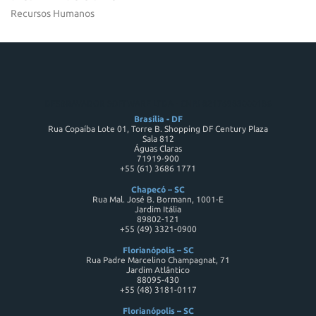
Recursos Humanos
DESBRAVADOR SOFTWARE LTDA - CNPJ 82176983000186
Brasília - DF
Rua Copaíba Lote 01, Torre B. Shopping DF Century Plaza
Sala 812
Águas Claras
71919-900
+55 (61) 3686 1771
Chapecó – SC
Rua Mal. José B. Bormann, 1001-E
Jardim Itália
89802-121
+55 (49) 3321-0900
Florianópolis – SC
Rua Padre Marcelino Champagnat, 71
Jardim Atlântico
88095-430
+55 (48) 3181-0117
Florianópolis – SC