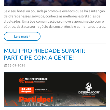
Se o seu hotel ou pousada já promove eventos ou se há a intenção 
de oferecer esses serviços, conheça as melhores estratégias de 
divulgá-los. Uma boa comunicação promove a aproximação com o 
público, destaca seu negócio da concorrência e aumenta os lucros.
Leia mais
MULTIPROPRIEDADE SUMMIT:
PARTICIPE COM A GENTE!
29-07-2024