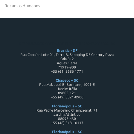
Recursos Humanos
DESBRAVADOR SOFTWARE LTDA - CNPJ 82176983000186
Brasília - DF
Rua Copaíba Lote 01, Torre B. Shopping DF Century Plaza
Sala 812
Águas Claras
71919-900
+55 (61) 3686 1771
Chapecó – SC
Rua Mal. José B. Bormann, 1001-E
Jardim Itália
89802-121
+55 (49) 3321-0900
Florianópolis – SC
Rua Padre Marcelino Champagnat, 71
Jardim Atlântico
88095-430
+55 (48) 3181-0117
Florianópolis – SC