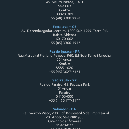
Av. Mauro Ramos, 1970
Sala 603
Centro
88020-301
+55 (48) 3380-9950
Fortaleza – CE
Av. Desembargador Moreira, 1300 Sala 1509. Torre Sul.
Bairro Aldeota
60170-002
+55 (85) 3300-1912
Foz do Iguaçu – PR
Rua Marechal Floriano Peixoto, 960, Edifício Torre Marechal
20° Andar
Centro
85851-020
+55 (45) 3027-2324
São Paulo – SP
Rua do Paraíso, 45, Paulista Park
5° Andar
Paraíso
04103-000
+55 (11) 3177-3177
Salvador – BA
Rua Ewerton Visco, 290, Edf Boulevard Side Empresarial
20º Andar, Sala 2001/05
Caminho das Árvores
41820-022