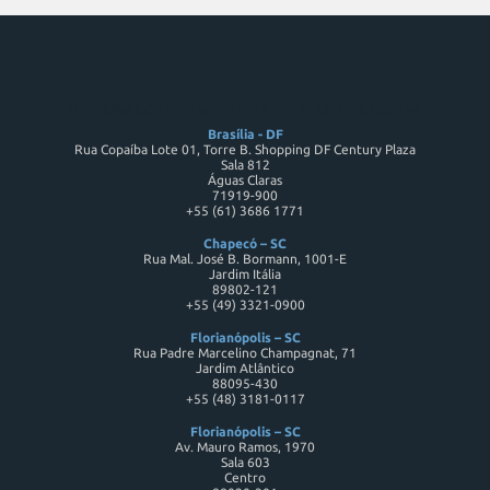
DESBRAVADOR SOFTWARE LTDA - CNPJ 82176983000186
Brasília - DF
Rua Copaíba Lote 01, Torre B. Shopping DF Century Plaza
Sala 812
Águas Claras
71919-900
+55 (61) 3686 1771
Chapecó – SC
Rua Mal. José B. Bormann, 1001-E
Jardim Itália
89802-121
+55 (49) 3321-0900
Florianópolis – SC
Rua Padre Marcelino Champagnat, 71
Jardim Atlântico
88095-430
+55 (48) 3181-0117
Florianópolis – SC
Av. Mauro Ramos, 1970
Sala 603
Centro