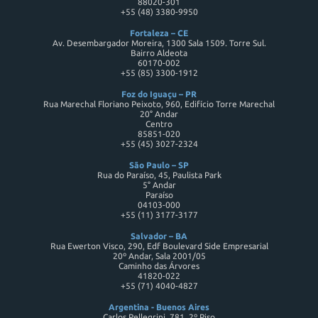
88020-301
+55 (48) 3380-9950
Fortaleza – CE
Av. Desembargador Moreira, 1300 Sala 1509. Torre Sul.
Bairro Aldeota
60170-002
+55 (85) 3300-1912
Foz do Iguaçu – PR
Rua Marechal Floriano Peixoto, 960, Edifício Torre Marechal
20° Andar
Centro
85851-020
+55 (45) 3027-2324
São Paulo – SP
Rua do Paraíso, 45, Paulista Park
5° Andar
Paraíso
04103-000
+55 (11) 3177-3177
Salvador – BA
Rua Ewerton Visco, 290, Edf Boulevard Side Empresarial
20º Andar, Sala 2001/05
Caminho das Árvores
41820-022
+55 (71) 4040-4827
Argentina - Buenos Aires
Carlos Pellegrini, 781, 2º Piso