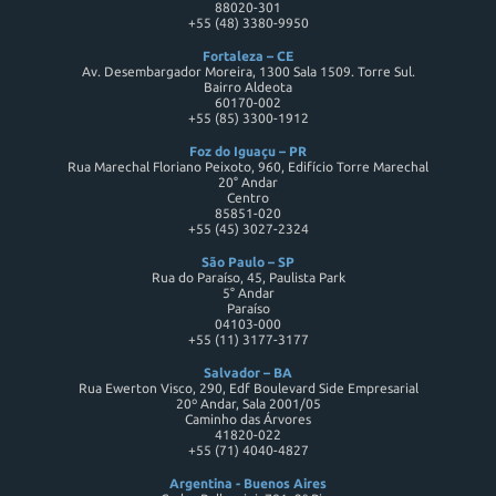
88020-301
+55 (48) 3380-9950
Fortaleza – CE
Av. Desembargador Moreira, 1300 Sala 1509. Torre Sul.
Bairro Aldeota
60170-002
+55 (85) 3300-1912
Foz do Iguaçu – PR
Rua Marechal Floriano Peixoto, 960, Edifício Torre Marechal
20° Andar
Centro
85851-020
+55 (45) 3027-2324
São Paulo – SP
Rua do Paraíso, 45, Paulista Park
5° Andar
Paraíso
04103-000
+55 (11) 3177-3177
Salvador – BA
Rua Ewerton Visco, 290, Edf Boulevard Side Empresarial
20º Andar, Sala 2001/05
Caminho das Árvores
41820-022
+55 (71) 4040-4827
Argentina - Buenos Aires