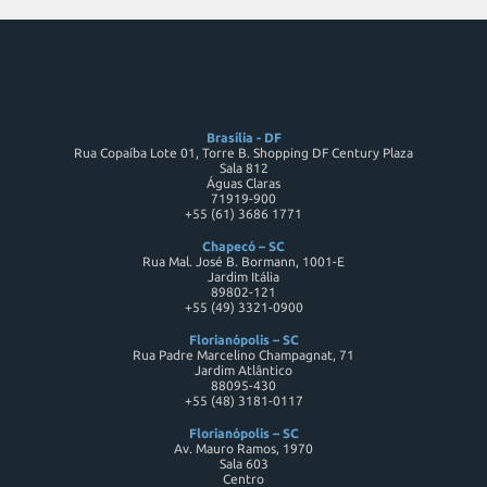
DESBRAVADOR SOFTWARE LTDA - CNPJ 82176983000186
Brasília - DF
Rua Copaíba Lote 01, Torre B. Shopping DF Century Plaza
Sala 812
Águas Claras
71919-900
+55 (61) 3686 1771
Chapecó – SC
Rua Mal. José B. Bormann, 1001-E
Jardim Itália
89802-121
+55 (49) 3321-0900
Florianópolis – SC
Rua Padre Marcelino Champagnat, 71
Jardim Atlântico
88095-430
+55 (48) 3181-0117
Florianópolis – SC
Av. Mauro Ramos, 1970
Sala 603
Centro