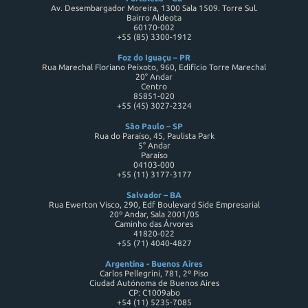
Av. Desembargador Moreira, 1300 Sala 1509. Torre Sul.
Bairro Aldeota
60170-002
+55 (85) 3300-1912
Foz do Iguaçu – PR
Rua Marechal Floriano Peixoto, 960, Edifício Torre Marechal
20° Andar
Centro
85851-020
+55 (45) 3027-2324
São Paulo – SP
Rua do Paraíso, 45, Paulista Park
5° Andar
Paraíso
04103-000
+55 (11) 3177-3177
Salvador – BA
Rua Ewerton Visco, 290, Edf Boulevard Side Empresarial
20º Andar, Sala 2001/05
Caminho das Árvores
41820-022
+55 (71) 4040-4827
Argentina - Buenos Aires
Carlos Pellegrini, 781, 2º Piso
Ciudad Autónoma de Buenos Aires
CP: C1009abo
+54 (11) 5235-7085