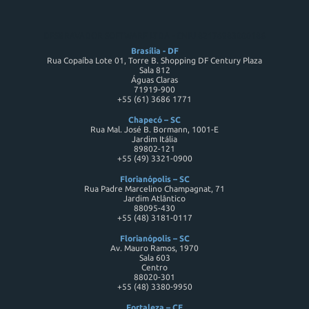
DESBRAVADOR SOFTWARE LTDA - CNPJ 82176983000186
Brasília - DF
Rua Copaíba Lote 01, Torre B. Shopping DF Century Plaza
Sala 812
Águas Claras
71919-900
+55 (61) 3686 1771
Chapecó – SC
Rua Mal. José B. Bormann, 1001-E
Jardim Itália
89802-121
+55 (49) 3321-0900
Florianópolis – SC
Rua Padre Marcelino Champagnat, 71
Jardim Atlântico
88095-430
+55 (48) 3181-0117
Florianópolis – SC
Av. Mauro Ramos, 1970
Sala 603
Centro
88020-301
+55 (48) 3380-9950
Fortaleza – CE