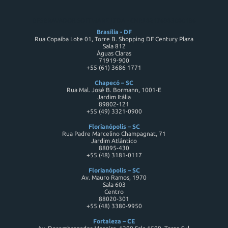
DESBRAVADOR SOFTWARE LTDA - CNPJ 82176983000186
Brasília - DF
Rua Copaíba Lote 01, Torre B. Shopping DF Century Plaza
Sala 812
Águas Claras
71919-900
+55 (61) 3686 1771
Chapecó – SC
Rua Mal. José B. Bormann, 1001-E
Jardim Itália
89802-121
+55 (49) 3321-0900
Florianópolis – SC
Rua Padre Marcelino Champagnat, 71
Jardim Atlântico
88095-430
+55 (48) 3181-0117
Florianópolis – SC
Av. Mauro Ramos, 1970
Sala 603
Centro
88020-301
+55 (48) 3380-9950
Fortaleza – CE