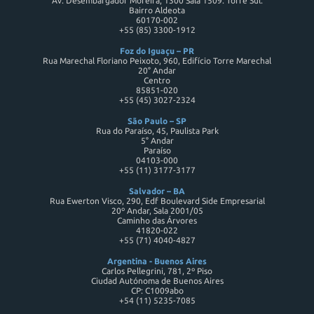
Av. Desembargador Moreira, 1300 Sala 1509. Torre Sul.
Bairro Aldeota
60170-002
+55 (85) 3300-1912
Foz do Iguaçu – PR
Rua Marechal Floriano Peixoto, 960, Edifício Torre Marechal
20° Andar
Centro
85851-020
+55 (45) 3027-2324
São Paulo – SP
Rua do Paraíso, 45, Paulista Park
5° Andar
Paraíso
04103-000
+55 (11) 3177-3177
Salvador – BA
Rua Ewerton Visco, 290, Edf Boulevard Side Empresarial
20º Andar, Sala 2001/05
Caminho das Árvores
41820-022
+55 (71) 4040-4827
Argentina - Buenos Aires
Carlos Pellegrini, 781, 2º Piso
Ciudad Autónoma de Buenos Aires
CP: C1009abo
+54 (11) 5235-7085