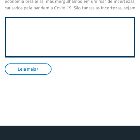
economia brasileira, mas mergulhamos em um mar de incertezas,
causados pela pandemia Covid-19. São tantas as incertezas, sejam
elas de natureza pandêmica ou de natureza econômica, que
projetar futuramente o desempenho da hotelaria será um grande
desafio diante de um cenário nunca visto antes em escala mundial.
Leia mais