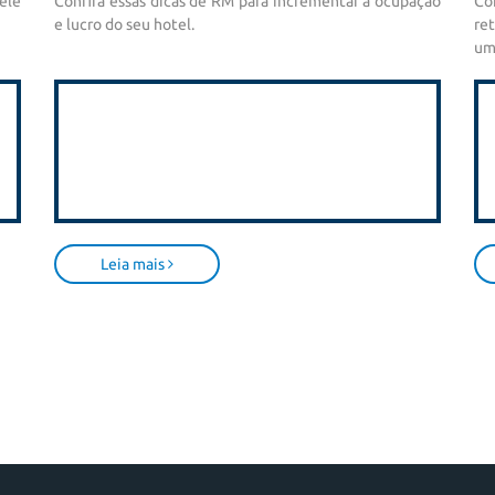
ele
Confira essas dicas de RM para incrementar a ocupação
Co
e lucro do seu hotel.
re
um
19
pa
fu
gr
em
Leia mais