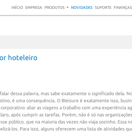
INÍCIO
EMPRESA
PRODUTOS
NOVIDADES
SUPORTE
FINANÇAS
or hoteleiro
 falar dessa palavra, mas sabe exatamente o significado dela.
destino, é uma consequência. O Bleisure é exatamente isso, busin
rporativo: aliar as viagens a trabalho com uma experiência agr
claro, após cumprir as tarefas. Porém, não é só nas organizaçõe
esse público, que na maioria das vezes não viaja sozinho. Essa n
delizá-los. Para isso, alguns oferecem uma lista de atividades q