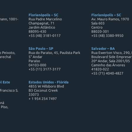
Florianópolis – SC
Florianópolis – SC
mann, 1001-
Rua Padre Marcelino
Av. Mauro Ramos, 1970
Champagnat, 71
Sala 603
Jardim Atlântico
Centro
88095-430
88020-301
+55 (48) 3181-0117
+55 (48) 3380-9950
São Paulo – SP
Salvador – BA
o Peixoto,
Rua do Paraíso, 45, Paulista Park
Rua Ewerton Visco, 290,
arechal
5° Andar
Boulevard Side Empresari
Paraíso
20º Andar, Sala 2001/05
04103-000
Caminho das Árvores
+55 (11) 3177-3177
41820-022
+55 (71) 4040-4827
l Este
Estados Unidos - Flórida
4855 W Hillsboro Blvd
Francisco S.
B3 Coconut Creek
33073
4
+ 1 954 254 7497
aná
 Piso,