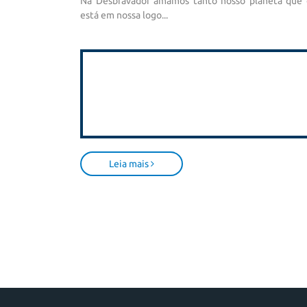
Na Desbravador amamos tanto nosso planeta que 
está em nossa logo...
Leia mais