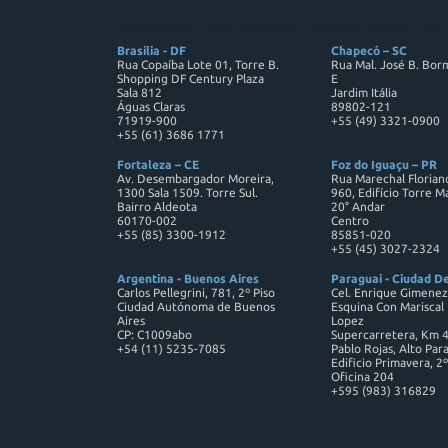
DESBRAVADOR SOFTWARE LTDA - CNPJ 82176983000186
Brasília - DF
Chapecó – SC
Rua Copaíba Lote 01, Torre B.
Rua Mal. José B. Bor
Shopping DF Century Plaza
E
Sala 812
Jardim Itália
Águas Claras
89802-121
71919-900
+55 (49) 3321-0900
+55 (61) 3686 1771
Fortaleza – CE
Foz do Iguaçu – PR
Av. Desembargador Moreira,
Rua Marechal Florian
1300 Sala 1509. Torre Sul.
960, Edifício Torre M
Bairro Aldeota
20° Andar
60170-002
Centro
+55 (85) 3300-1912
85851-020
+55 (45) 3027-2324
Argentina - Buenos Aires
Paraguai - Ciudad De
Carlos Pellegrini, 781, 2º Piso
Cel. Enrique Gimenez
Ciudad Autónoma de Buenos
Esquina Con Mariscal 
Aires
Lopez
CP: C1009abo
Supercarretera, Km 
+54 (11) 5235-7085
Pablo Rojas, Alto Par
Edificio Primavera, 2º
Oficina 204
+595 (983) 316829