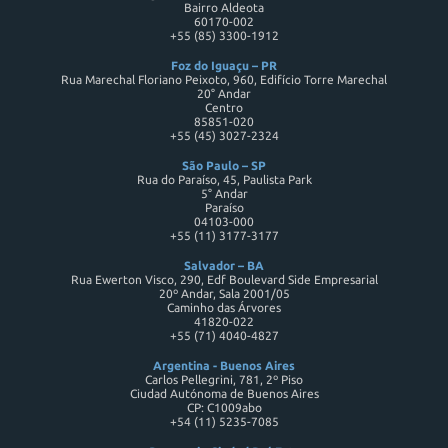
Bairro Aldeota
60170-002
+55 (85) 3300-1912
Foz do Iguaçu – PR
Rua Marechal Floriano Peixoto, 960, Edifício Torre Marechal
20° Andar
Centro
85851-020
+55 (45) 3027-2324
São Paulo – SP
Rua do Paraíso, 45, Paulista Park
5° Andar
Paraíso
04103-000
+55 (11) 3177-3177
Salvador – BA
Rua Ewerton Visco, 290, Edf Boulevard Side Empresarial
20º Andar, Sala 2001/05
Caminho das Árvores
41820-022
+55 (71) 4040-4827
Argentina - Buenos Aires
Carlos Pellegrini, 781, 2º Piso
Ciudad Autónoma de Buenos Aires
CP: C1009abo
+54 (11) 5235-7085