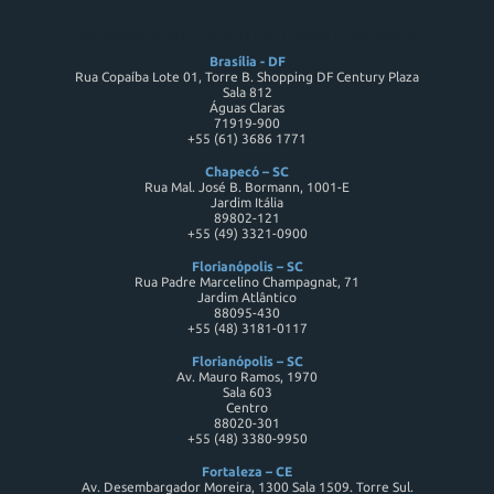
DESBRAVADOR SOFTWARE LTDA - CNPJ 82176983000186
Brasília - DF
Rua Copaíba Lote 01, Torre B. Shopping DF Century Plaza
Sala 812
Águas Claras
71919-900
+55 (61) 3686 1771
Chapecó – SC
Rua Mal. José B. Bormann, 1001-E
Jardim Itália
89802-121
+55 (49) 3321-0900
Florianópolis – SC
Rua Padre Marcelino Champagnat, 71
Jardim Atlântico
88095-430
+55 (48) 3181-0117
Florianópolis – SC
Av. Mauro Ramos, 1970
Sala 603
Centro
88020-301
+55 (48) 3380-9950
Fortaleza – CE
Av. Desembargador Moreira, 1300 Sala 1509. Torre Sul.