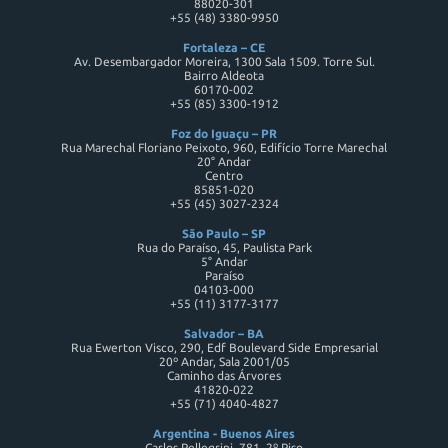
88020-301
+55 (48) 3380-9950
Fortaleza – CE
Av. Desembargador Moreira, 1300 Sala 1509. Torre Sul.
Bairro Aldeota
60170-002
+55 (85) 3300-1912
Foz do Iguaçu – PR
Rua Marechal Floriano Peixoto, 960, Edifício Torre Marechal
20° Andar
Centro
85851-020
+55 (45) 3027-2324
São Paulo – SP
Rua do Paraíso, 45, Paulista Park
5° Andar
Paraíso
04103-000
+55 (11) 3177-3177
Salvador – BA
Rua Ewerton Visco, 290, Edf Boulevard Side Empresarial
20º Andar, Sala 2001/05
Caminho das Árvores
41820-022
+55 (71) 4040-4827
Argentina - Buenos Aires
Carlos Pellegrini, 781, 2º Piso