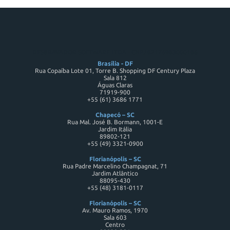
DESBRAVADOR SOFTWARE LTDA - CNPJ 82176983000186
Brasília - DF
Rua Copaíba Lote 01, Torre B. Shopping DF Century Plaza
Sala 812
Águas Claras
71919-900
+55 (61) 3686 1771
Chapecó – SC
Rua Mal. José B. Bormann, 1001-E
Jardim Itália
89802-121
+55 (49) 3321-0900
Florianópolis – SC
Rua Padre Marcelino Champagnat, 71
Jardim Atlântico
88095-430
+55 (48) 3181-0117
Florianópolis – SC
Av. Mauro Ramos, 1970
Sala 603
Centro